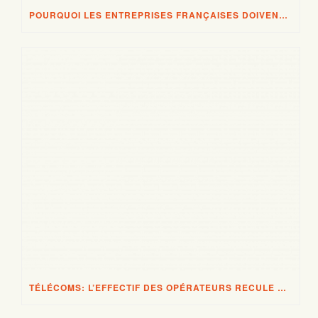
POURQUOI LES ENTREPRISES FRANÇAISES DOIVENT ÊTRE TRÈS PRUDENTES AVEC LES CLOUD ET AUTRES SERVICES IT DE FOURNISSEURS US
TÉLÉCOMS: L’EFFECTIF DES OPÉRATEURS RECULE À NOUVEAU