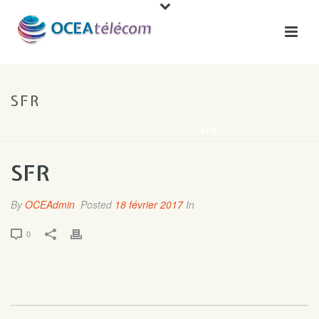
SFR
HOME
/
TESTIMONIAL
/ SFR
SFR
By
OCEAdmin
Posted
18 février 2017
In
0