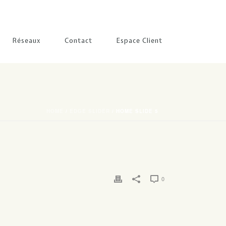
Réseaux
Contact
Espace Client
HOME
/
EDGE SLIDER
/ HOME SLIDE 5
0