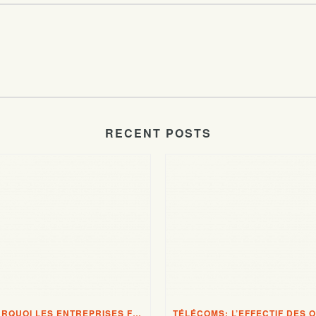
RECENT POSTS
POURQUOI LES ENTREPRISES FRANÇAISES DOIVENT ÊTRE TRÈS PRUDENTES AVEC LES CLOUD ET AUTRES SERVICES IT DE FOURNISSEURS US