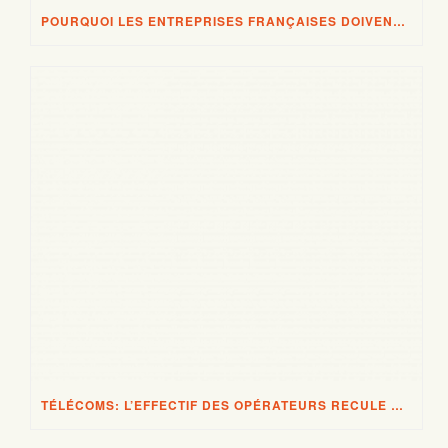
POURQUOI LES ENTREPRISES FRANÇAISES DOIVENT ÊTRE TRÈS PRUDENTES AVEC LES CLOUD ET AUTRES SERVICES IT DE FOURNISSEURS US
TÉLÉCOMS: L’EFFECTIF DES OPÉRATEURS RECULE À NOUVEAU