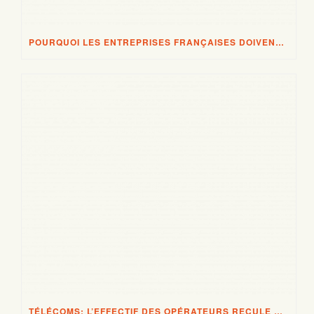
POURQUOI LES ENTREPRISES FRANÇAISES DOIVENT ÊTRE TRÈS PRUDENTES AVEC LES CLOUD ET AUTRES SERVICES IT DE FOURNISSEURS US
TÉLÉCOMS: L’EFFECTIF DES OPÉRATEURS RECULE À NOUVEAU